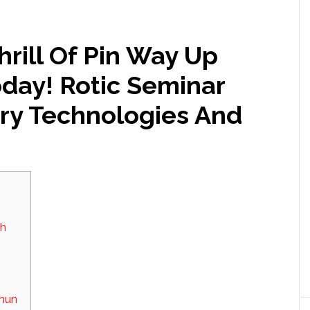
rill Of Pin Way Up
Today! Rotic Seminar
ry Technologies And
th
unun