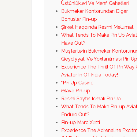
Üstünlükləri Və Mənfi Cəhətləri
Bukmeker Kontorundan Digər
Bonuslar Pin-up
Şirkət Haqqında Rəsmi Məlumat
What Tends To Make Pin Up Aviat
Have Out?
Müştərilərin Bukmeker Kontorunu
Qeydiyyatı Və Yoxlanılması Pin U
Experience The Thrill Of Pin Way
Aviator In Of India Today!
“Pin Up Casino
Əlavə Pin-up
Rəsmi Saytın Icmalı Pin Up
What Tends To Make Pin-up Avia
Endure Out?
Pin-up Mərc Xətti
Experience The Adrenaline Excit