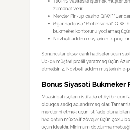
TsUPIS vasitəsilə işləmək müştərilərə
zəmanət verir.
Mərclər Pin-up casino QIWI” “Lender 
Əgər nədənsə “Professional” QIWI he
bukmeker kontorunu yoxlamaq üçün 
Növbəti addım müştərinin e-poçt ünv
Sonuncular əksər canlı hadisələr üçün saxl
Up-də müştəri profili yaratmaq üçün Azər
etməlisiniz. Növbəti addım müştərinin e-p
Bonus Siyasəti Bukmeker 
Müasir bahisçilərin istifadə etdiyi bir çox
olduqca sadiq adlandırmaq olar. Tamamla
mərclərini etmək üçün istifadə oluna bilən
həqiqətən müxtəlif zövqlər üçün çoxlu bo
üçün idealdır. Minimum doldurma məblə