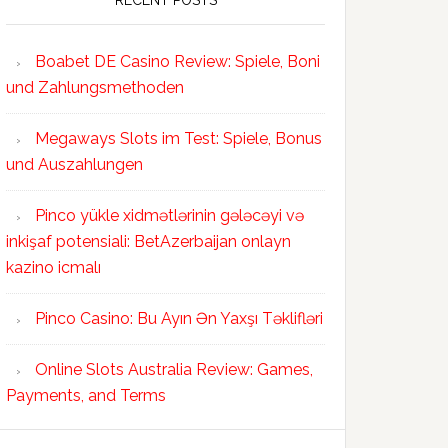
RECENT POSTS
Boabet DE Casino Review: Spiele, Boni
und Zahlungsmethoden
Megaways Slots im Test: Spiele, Bonus
und Auszahlungen
Pinco yükle xidmətlərinin gələcəyi və
inkişaf potensiali: BetAzerbaijan onlayn
kazino icmalı
Pinco Casino: Bu Ayın Ən Yaxşı Təklifləri
Online Slots Australia Review: Games,
Payments, and Terms