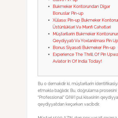
Bukmeker Kontorundan Digər
Bonuslar Pin-up
Xülasə: Pin-up Bukmeker Kontor
Üstünlükləri Və Mənfi Cəhətləri
Müştərilərin Bukmeker Kontorunu
Qeydiyyatı Və Yoxlanılması Pin U
Bonus Siyasəti Bukmeker Pin-up
Experience The Thrill Of Pin Upw
Aviator In Of India Today!
Bu o deməkdir ki, müştərilərin identifikas
etməklə bağlıdır. Bu, doğrulama prosesini
“Professional” QIWI pul kisəsinin qeydiy
qeydiyyatdan keçərkən vacibdir.
Müştəri 1500 AZN-dən çox vəsait çıxarsa,