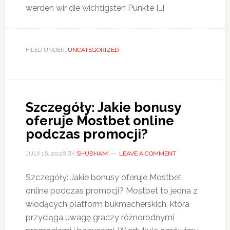
werden wir die wichtigsten Punkte […]
FILED UNDER:
UNCATEGORIZED
Szczegóły: Jakie bonusy
oferuje Mostbet online
podczas promocji?
JULY 16, 2026
BY
SHUBHAM
LEAVE A COMMENT
Szczegóły: Jakie bonusy oferuje Mostbet
online podczas promocji? Mostbet to jedna z
wiodących platform bukmacherskich, która
przyciąga uwagę graczy różnorodnymi