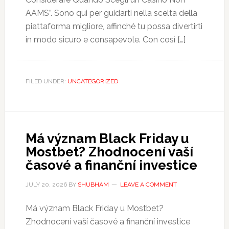
AAMS”. Sono qui per guidarti nella scelta della
piattaforma migliore, affinché tu possa divertirti
in modo sicuro e consapevole. Con così […]
FILED UNDER:
UNCATEGORIZED
Má význam Black Friday u
Mostbet? Zhodnocení vaší
časové a finanční investice
JULY 20, 2026
BY
SHUBHAM
LEAVE A COMMENT
Má význam Black Friday u Mostbet?
Zhodnocení vaší časové a finanční investice