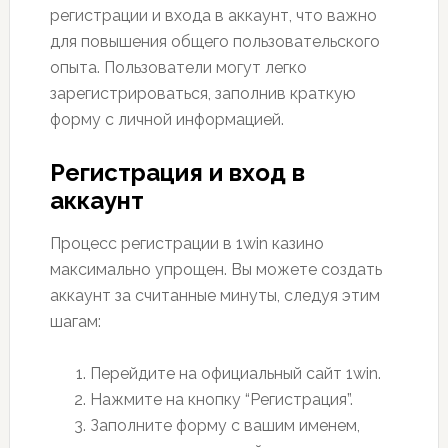
регистрации и входа в аккаунт, что важно
для повышения общего пользовательского
опыта. Пользователи могут легко
зарегистрироваться, заполнив краткую
форму с личной информацией.
Регистрация и вход в
аккаунт
Процесс регистрации в 1win казино
максимально упрощен. Вы можете создать
аккаунт за считанные минуты, следуя этим
шагам:
Перейдите на официальный сайт 1win.
Нажмите на кнопку “Регистрация”.
Заполните форму с вашим именем,