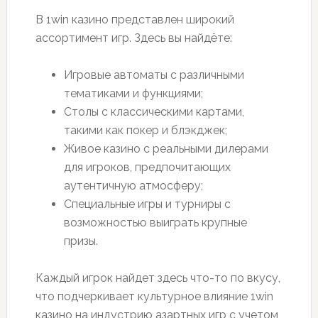
В 1win казино представлен широкий
ассортимент игр. Здесь вы найдёте:
Игровые автоматы с различными
тематиками и функциями;
Столы с классическими картами,
такими как покер и блэкджек;
Живое казино с реальными дилерами
для игроков, предпочитающих
аутентичную атмосферу;
Специальные игры и турниры с
возможностью выиграть крупные
призы.
Каждый игрок найдет здесь что-то по вкусу,
что подчеркивает культурное влияние 1win
казино на индустрию азартных игр с учетом