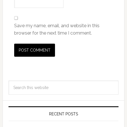
Save my name, email, and website in this
browser for the next time I comment.
RECENT POSTS