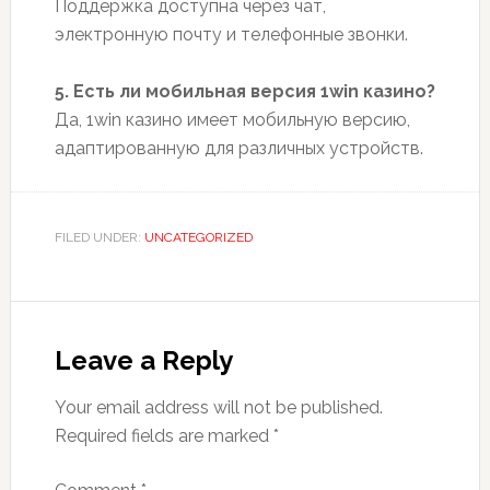
Поддержка доступна через чат,
электронную почту и телефонные звонки.
5. Есть ли мобильная версия 1win казино?
Да, 1win казино имеет мобильную версию,
адаптированную для различных устройств.
FILED UNDER:
UNCATEGORIZED
Leave a Reply
Your email address will not be published.
Required fields are marked
*