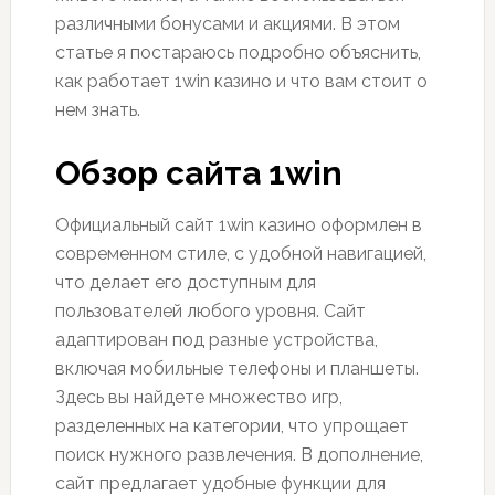
различными бонусами и акциями. В этом
статье я постараюсь подробно объяснить,
как работает 1win казино и что вам стоит о
нем знать.
Обзор сайта 1win
Официальный сайт 1win казино оформлен в
современном стиле, с удобной навигацией,
что делает его доступным для
пользователей любого уровня. Сайт
адаптирован под разные устройства,
включая мобильные телефоны и планшеты.
Здесь вы найдете множество игр,
разделенных на категории, что упрощает
поиск нужного развлечения. В дополнение,
сайт предлагает удобные функции для