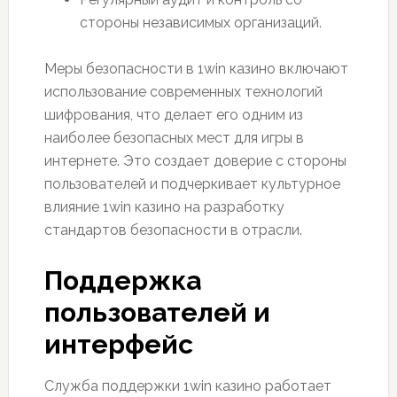
стороны независимых организаций.
Меры безопасности в 1win казино включают
использование современных технологий
шифрования, что делает его одним из
наиболее безопасных мест для игры в
интернете. Это создает доверие с стороны
пользователей и подчеркивает культурное
влияние 1win казино на разработку
стандартов безопасности в отрасли.
Поддержка
пользователей и
интерфейс
Служба поддержки 1win казино работает