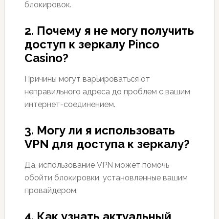
блокировок.
2. Почему я не могу получить
доступ к зеркалу Pinco
Casino?
Причины могут варьироваться от
неправильного адреса до проблем с вашим
интернет-соединением.
3. Могу ли я использовать
VPN для доступа к зеркалу?
Да, использование VPN может помочь
обойти блокировки, установленные вашим
провайдером.
4. Как узнать актуальный