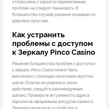
столкнулись с одной из перечисленных
проблем, не следует паниковать. В
большинстве случаев решение оказывается
довольно простым.
Как устранить
проблемы с доступом
к Зеркалу Pinco Casino
Решение большинства проблем с доступом
к зеркалу Pinco Casino может быть
выполнено с помощью нескольких простых
шагов. Если вы не уверены в своих
действиях, следуйте рекомендуемым
шагам:1. Проверьте актуальность адреса
зеркала на официальных ресурсах казино.2.
Перезагрузите ваше устройство и