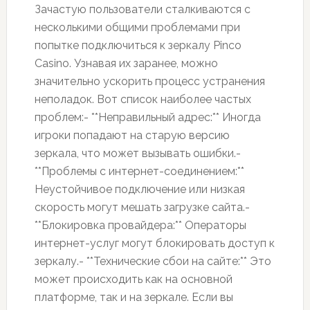
Зачастую пользователи сталкиваются с
несколькими общими проблемами при
попытке подключиться к зеркалу Pinco
Casino. Узнавая их заранее, можно
значительно ускорить процесс устранения
неполадок. Вот список наиболее частых
проблем:- **Неправильный адрес:** Иногда
игроки попадают на старую версию
зеркала, что может вызывать ошибки.-
**Проблемы с интернет-соединением:**
Неустойчивое подключение или низкая
скорость могут мешать загрузке сайта.-
**Блокировка провайдера:** Операторы
интернет-услуг могут блокировать доступ к
зеркалу.- **Технические сбои на сайте:** Это
может происходить как на основной
платформе, так и на зеркале. Если вы