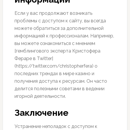
Если у вас продолжают возникать
проблемы с доступом к сайту, вы всегда
можете обратиться за дополнительной
информацией к профессионалам. Например,
вы можете ознакомиться с мнением
[гемблингового эксперта Кристофера
Фераре в Twitter]
(https://twitter.com/christopherfera) о
последних трендах в мире казино и
получения доступа к ресурсам. Он часто
делится полезными советами в ведении
игорной деятельности.
Заключение
Устранение неполадок с доступом к