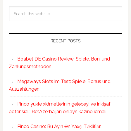
RECENT POSTS
Boabet DE Casino Review: Spiele, Boni und
Zahlungsmethoden
Megaways Slots im Test: Spiele, Bonus und
Auszahlungen
Pinco yükle xidmətlərinin gələcəyi və inkişaf
potensiali: BetAzerbaijan onlayn kazino icmalı
Pinco Casino: Bu Ayın Ən Yaxşı Təklifləri